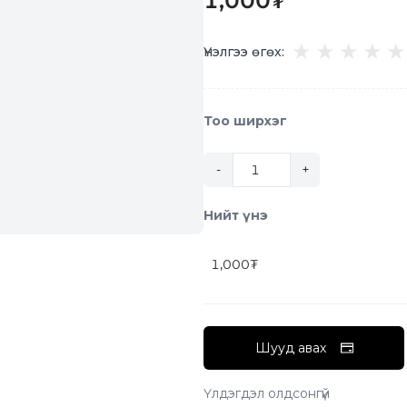
1,000
₮
★
★
★
★
★
Үнэлгээ өгөх:
Тоо ширхэг
-
+
Нийт үнэ
1,000
₮
Шууд авах
Үлдэгдэл олдсонгүй