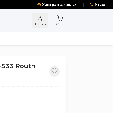
Хамтран ажиллах
|
Утас:
Нэвтрэх
Сагс
4533 Routh