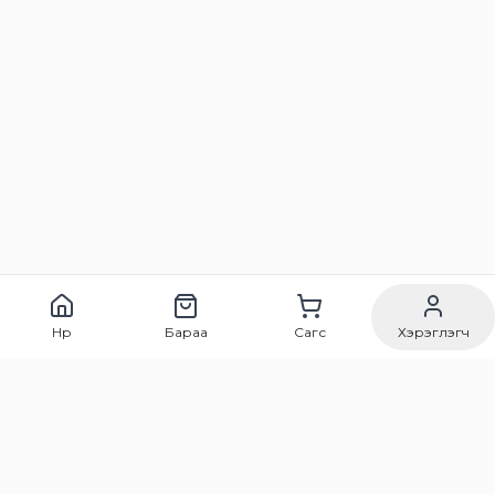
Нүүр
Бараа
Сагс
Хэрэглэгч